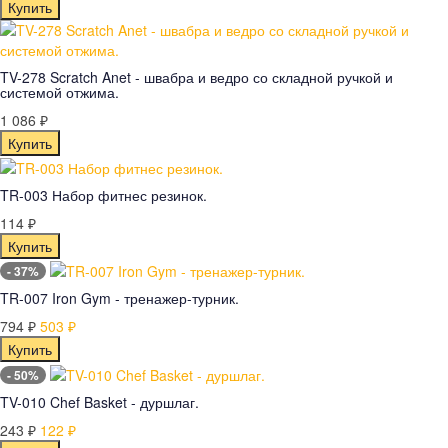
TV-278 Scratch Anet - швабра и ведро со складной ручкой и
системой отжима.
1 086
₽
TR-003 Набор фитнес резинок.
114
₽
- 37%
TR-007 Iron Gym - тренажер-турник.
794
503
₽
₽
- 50%
TV-010 Chef Basket - дуршлаг.
243
122
₽
₽