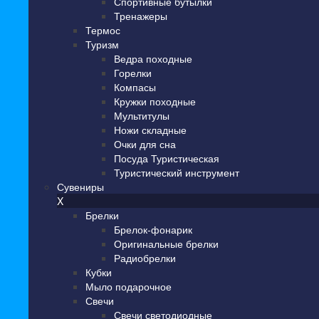
Спортивные бутылки
Тренажеры
Термос
Туризм
Ведра походные
Горелки
Компасы
Кружки походные
Мультитулы
Ножи складные
Очки для сна
Посуда Туристическая
Туристический инструмент
Сувениры
X
Брелки
Брелок-фонарик
Оригинальные брелки
Радиобрелки
Кубки
Мыло подарочное
Свечи
Свечи светодиодные