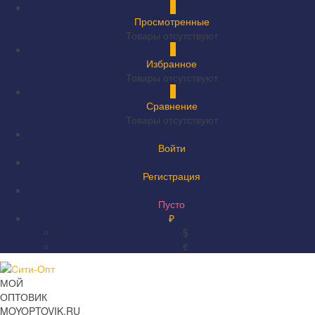
0
Просмотренные
Товары отсутствуют
0
Избранное
Товары отсутствуют
0
Сравнение
Товары отсутствуют
Войти
Регистрация
Пусто
₽
$
€
МОЙ
ОПТОВИК
MOYOPTOVIK.RU