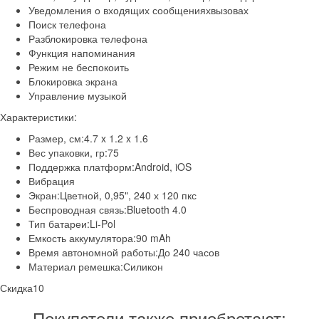
Уведомления о входящих сообщенияхвызовах
Поиск телефона
Разблокировка телефона
Функция напоминания
Режим не беспокоить
Блокировка экрана
Управление музыкой
Характеристики:
Размер, см:4.7 x 1.2 x 1.6
Вес упаковки, гр:75
Поддержка платформ:Android, iOS
Вибрация
Экран:Цветной, 0,95", 240 х 120 пкс
Беспроводная связь:Bluetooth 4.0
Тип батареи:Li-Pol
Емкость аккумулятора:90 mAh
Время автономной работы:До 240 часов
Материал ремешка:Силикон
Скидка
10
Покупатели также приобретают: